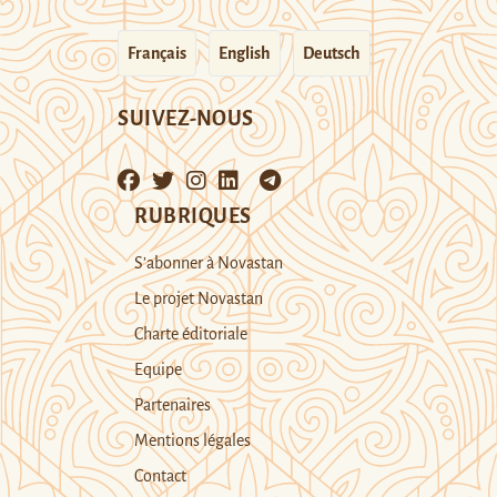
Français
English
Deutsch
SUIVEZ-NOUS
RUBRIQUES
S’abonner à Novastan
Le projet Novastan
Charte éditoriale
Equipe
Partenaires
Mentions légales
Contact