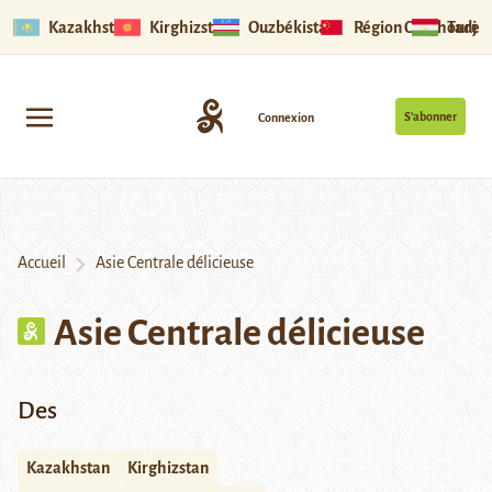
Kazakhstan
Kirghizstan
Ouzbékistan
Région Ouïghoure
Tadjik
S’abonner
Connexion
Accueil
Asie Centrale délicieuse
Asie Centrale délicieuse
Des
Kazakhstan
Kirghizstan