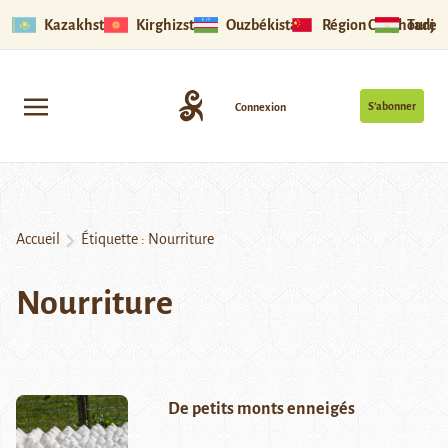
Kazakhstan
Kirghizstan
Ouzbékistan
Région Ouïghoure
Tadjik
S’abonner
Connexion
Accueil
Étiquette :
Nourriture
Nourriture
De petits monts enneigés