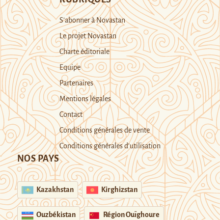
S’abonner à Novastan
Le projet Novastan
Charte éditoriale
Equipe
Partenaires
Mentions légales
Contact
Conditions générales de vente
Conditions générales d’utilisation
NOS PAYS
Kazakhstan
Kirghizstan
Ouzbékistan
Région Ouïghoure