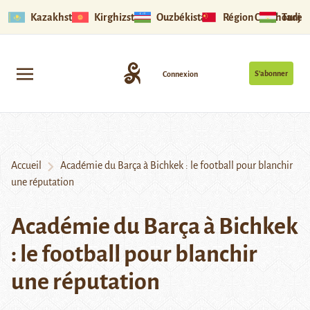
Kazakhstan
Kirghizstan
Ouzbékistan
Région Ouïghoure
Tadjik
S’abonner
Connexion
Accueil
Académie du Barça à Bichkek : le football pour blanchir
une réputation
Académie du Barça à Bichkek
: le football pour blanchir
une réputation