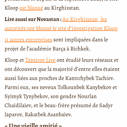
Kloop
est bloqué
au Kirghizstan.
Lire aussi sur Novastan :
Au Kirghizstan, les
autorités ont bloqué le site d’investigation Kloop
11 autres entreprises
sont impliquées dans le
projet de l’académie Barça à Bichkek.
Kloop et
Temirov Live
ont étudié leurs réseaux et
ont découvert que la majorité d’entre elles étaient
aussi liées aux proches de Kamtchybek Tachiev.
Parmi eux, ses neveux Tolkounbek Kanybekov et
Syïmyk Tynybekov, son gendre Nourlan
Chaïdilaïev, et le beau-frère présumé de Sadyr
Japarov, Rakatbek Asanbaïev.
« Une vieille amitié »