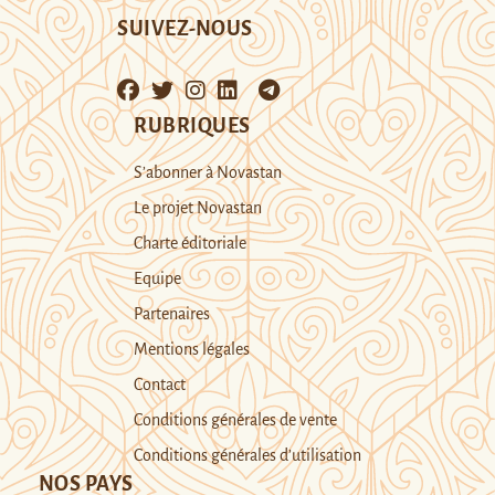
SUIVEZ-NOUS
RUBRIQUES
S’abonner à Novastan
Le projet Novastan
Charte éditoriale
Equipe
Partenaires
Mentions légales
Contact
Conditions générales de vente
Conditions générales d’utilisation
NOS PAYS