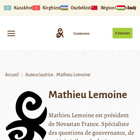
Kazakhstan
Kirghizstan
Ouzbékistan
Région Ouïghoure
Tadjik
S’abonner
Connexion
Accueil
Auteur/autrice : Mathieu Lemoine
Mathieu Lemoine
Mathieu Lemoine est président
de Novastan France. Spécialiste
des questions de gouvernance, de