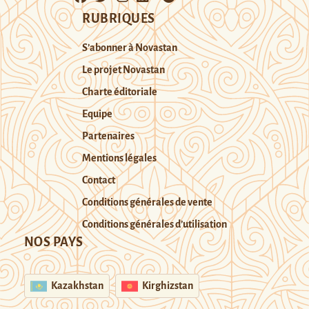
RUBRIQUES
S’abonner à Novastan
Le projet Novastan
Charte éditoriale
Equipe
Partenaires
Mentions légales
Contact
Conditions générales de vente
Conditions générales d’utilisation
NOS PAYS
Kazakhstan
Kirghizstan