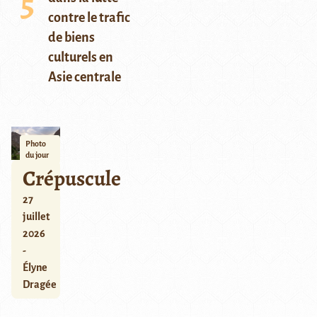
contre le trafic
de biens
culturels en
Asie centrale
Photo
du jour
Crépuscule
27
juillet
2026
-
Élyne
Dragée