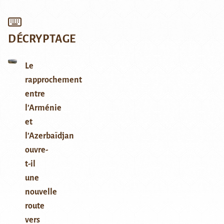
DÉCRYPTAGE
Le
rapprochement
entre
l’Arménie
et
l’Azerbaïdjan
ouvre-
t-il
une
nouvelle
route
vers