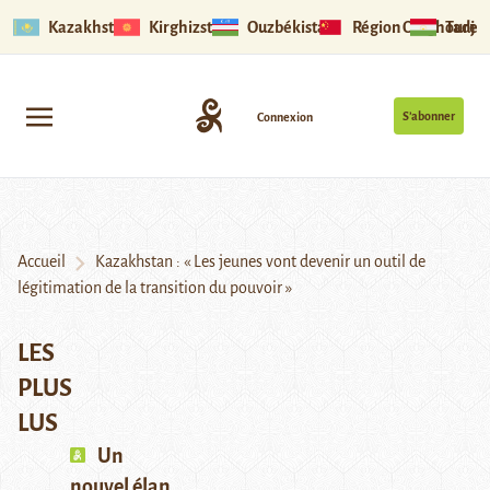
Kazakhstan
Kirghizstan
Ouzbékistan
Région Ouïghoure
Tadjik
S’abonner
Connexion
Accueil
Kazakhstan : « Les jeunes vont devenir un outil de
légitimation de la transition du pouvoir »
LES
PLUS
LUS
Un
nouvel élan