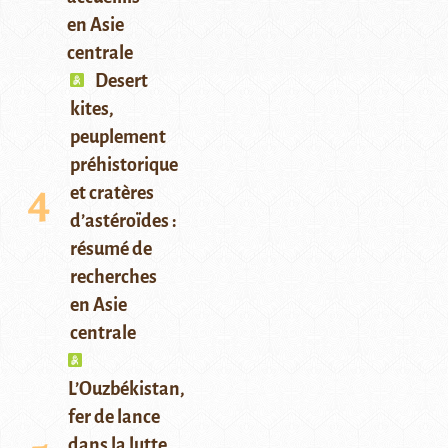
en Asie
centrale
Desert
kites,
peuplement
préhistorique
et cratères
d’astéroïdes :
résumé de
recherches
en Asie
centrale
L’Ouzbékistan,
fer de lance
dans la lutte