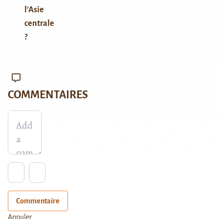
l’Asie
centrale
?
COMMENTAIRES
Commentaire
Annuler