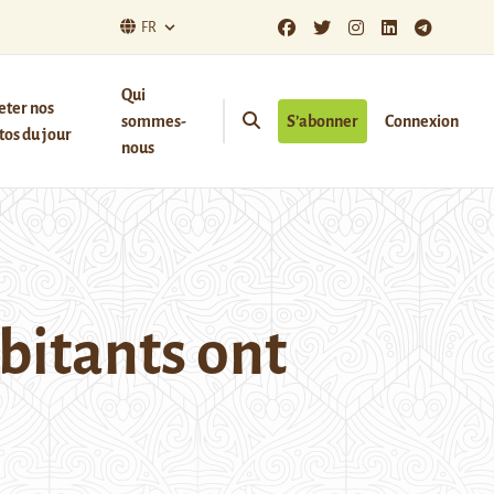
FR
Qui
eter nos
sommes-
S’abonner
Connexion
os du jour
nous
bitants ont