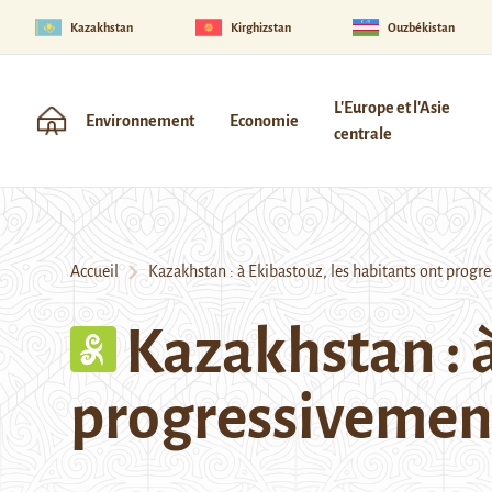
Kazakhstan
Kirghizstan
Ouzbékistan
L'Europe et l'Asie
Environnement
Economie
centrale
Accueil
Kazakhstan : à Ekibastouz, les habitants ont progr
Kazakhstan : à
progressivement