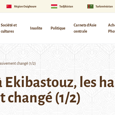
Région Ouïghoure
Tadjikistan
Turkménistan
Société et
Carnets d’Asie
Ach
Insolite
Politique
cultures
centrale
Phot
essivement changé (1/2)
 Ekibastouz, les ha
 changé (1/2)