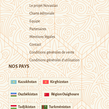
Le projet Novastan
Charte éditoriale
Equipe
Partenaires
Mentions légales
Contact
Conditions générales de vente
Conditions générales d’utilisation
NOS PAYS
Kazakhstan
Kirghizstan
Ouzbékistan
Région Ouïghoure
Tadjikistan
Turkménistan