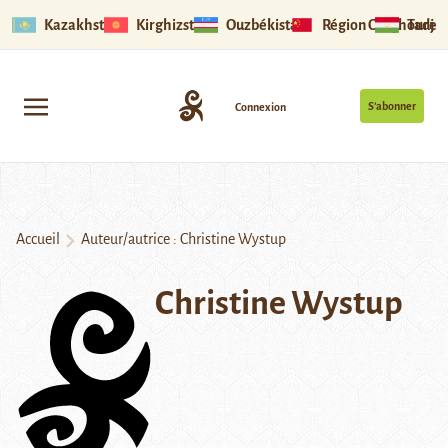
Kazakhstan
Kirghizstan
Ouzbékistan
Région Ouïghoure
Tadjik
S’abonner
Connexion
Accueil
Auteur/autrice : Christine Wystup
Christine Wystup