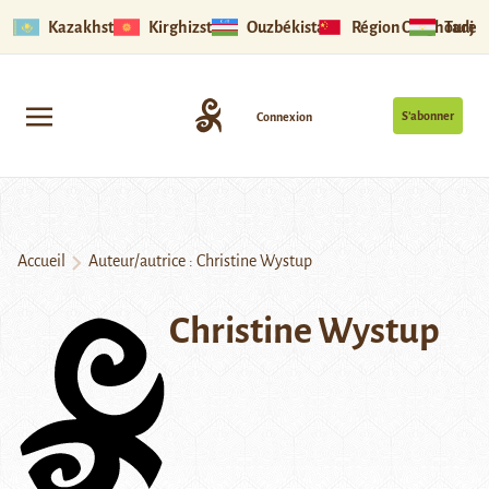
Kazakhstan
Kirghizstan
Ouzbékistan
Région Ouïghoure
Tadjik
S’abonner
Connexion
Accueil
Auteur/autrice : Christine Wystup
Christine Wystup