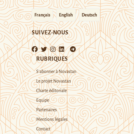
Français
English
Deutsch
SUIVEZ-NOUS
RUBRIQUES
S’abonner à Novastan
Le projet Novastan
Charte éditoriale
Equipe
Partenaires
Mentions légales
Contact