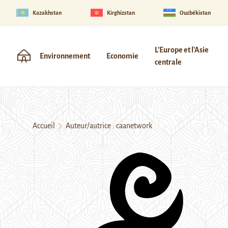
Kazakhstan
Kirghizstan
Ouzbékistan
L'Europe et l'Asie
Environnement
Economie
centrale
Accueil
Auteur/autrice : caanetwork