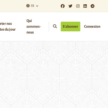
FR
Qui
eter nos
sommes-
S’abonner
Connexion
os du jour
nous