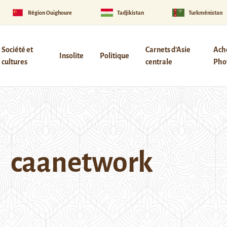
Région Ouïghoure
Tadjikistan
Turkménistan
Société et
Carnets d’Asie
Ach
Insolite
Politique
cultures
centrale
Phot
caanetwork