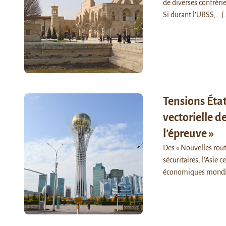
de diverses confréri
Si durant l’URSS,…
[.
Tensions État
vectorielle d
l’épreuve »
Des « Nouvelles rout
sécuritaires, l’Asie 
économiques mondia