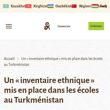
Kazakhstan
Kirghizstan
Ouzbékistan
Région Ouïghoure
Tadjik
S’abonner
Connexion
Accueil
Un « inventaire ethnique » mis en place dans les écoles
au Turkménistan
Un « inventaire ethnique »
mis en place dans les écoles
au Turkménistan