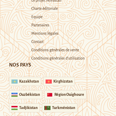
Le projet Novastan
Charte éditoriale
Equipe
Partenaires
Mentions légales
Contact
Conditions générales de vente
Conditions générales d’utilisation
NOS PAYS
Kazakhstan
Kirghizstan
Ouzbékistan
Région Ouïghoure
Tadjikistan
Turkménistan