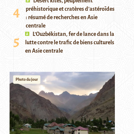
Desert kites, peuplement
préhistorique et cratères d’astéroïdes
: résumé de recherches en Asie
centrale
L’Ouzbékistan, fer de lance dans la
lutte contre le trafic de biens culturels
en Asie centrale
Photo du jour