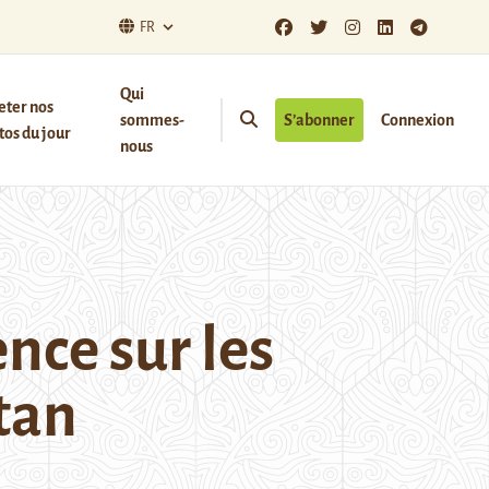
FR
Qui
eter nos
sommes-
S’abonner
Connexion
os du jour
nous
nce sur les
tan