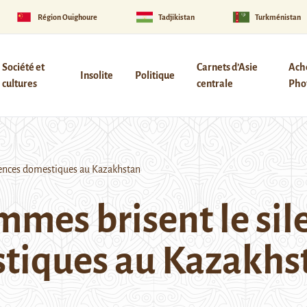
Région Ouïghoure
Tadjikistan
Turkménistan
Société et
Carnets d’Asie
Ach
Insolite
Politique
cultures
centrale
Phot
lences domestiques au Kazakhstan
mes brisent le sile
stiques au Kazakhs