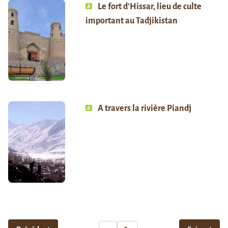
Le fort d’Hissar, lieu de culte
important au Tadjikistan
A travers la rivière Piandj