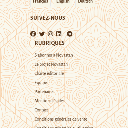
Français
English
Deutsch
SUIVEZ-NOUS
RUBRIQUES
S’abonner à Novastan
Le projet Novastan
Charte éditoriale
Equipe
Partenaires
Mentions légales
Contact
Conditions générales de vente