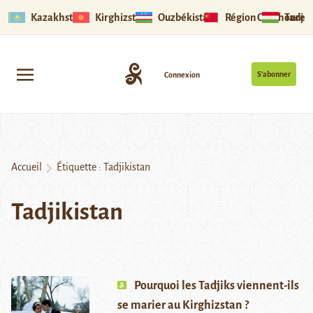
Kazakhstan
Kirghizstan
Ouzbékistan
Région Ouïghoure
Tadjik
S’abonner
Connexion
Accueil
Étiquette :
Tadjikistan
Tadjikistan
Pourquoi les Tadjiks viennent-ils
se marier au Kirghizstan ?