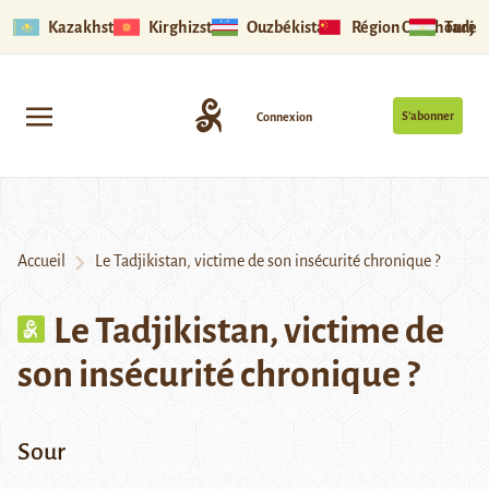
Kazakhstan
Kirghizstan
Ouzbékistan
Région Ouïghoure
Tadjik
S’abonner
Connexion
Accueil
Le Tadjikistan, victime de son insécurité chronique ?
Le Tadjikistan, victime de
son insécurité chronique ?
Sour