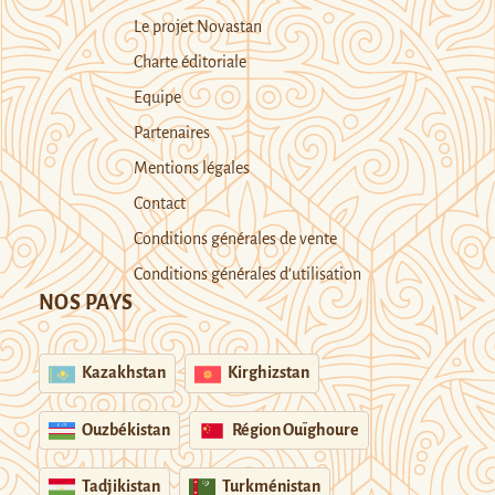
Le projet Novastan
Charte éditoriale
Equipe
Partenaires
Mentions légales
Contact
Conditions générales de vente
Conditions générales d’utilisation
NOS PAYS
Kazakhstan
Kirghizstan
Ouzbékistan
Région Ouïghoure
Tadjikistan
Turkménistan