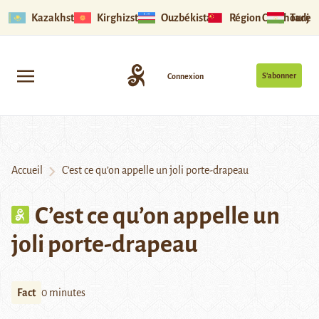
Kazakhstan
Kirghizstan
Ouzbékistan
Région Ouïghoure
Tadjik
S’abonner
Connexion
Accueil
C’est ce qu’on appelle un joli porte-drapeau
C’est ce qu’on appelle un
joli porte-drapeau
Fact
0 minutes