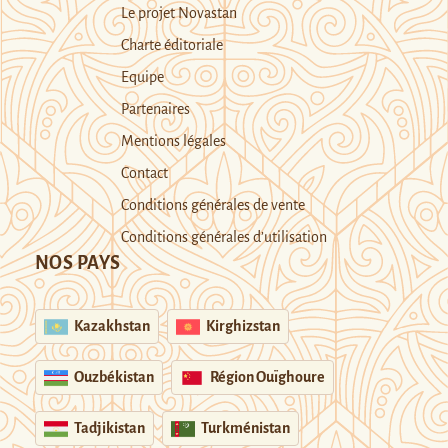
Le projet Novastan
Charte éditoriale
Equipe
Partenaires
Mentions légales
Contact
Conditions générales de vente
Conditions générales d’utilisation
NOS PAYS
Kazakhstan
Kirghizstan
Ouzbékistan
Région Ouïghoure
Tadjikistan
Turkménistan