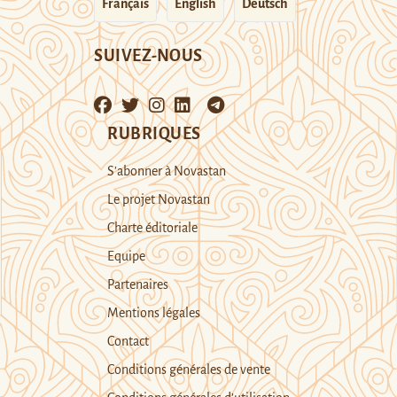
Français
English
Deutsch
SUIVEZ-NOUS
RUBRIQUES
S’abonner à Novastan
Le projet Novastan
Charte éditoriale
Equipe
Partenaires
Mentions légales
Contact
Conditions générales de vente