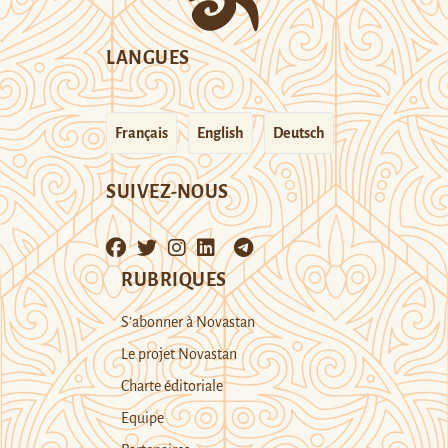
LANGUES
Français
English
Deutsch
SUIVEZ-NOUS
RUBRIQUES
S’abonner à Novastan
Le projet Novastan
Charte éditoriale
Equipe