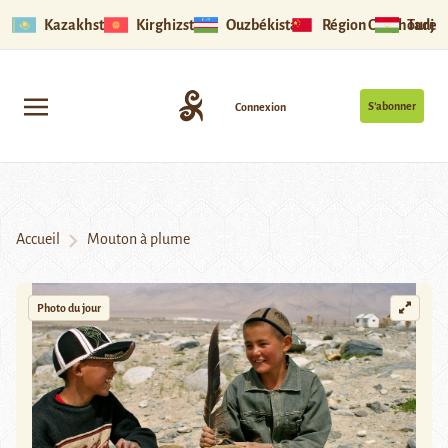
Kazakhstan
Kirghizstan
Ouzbékistan
Région Ouïghoure
Tadjik
S’abonner
Connexion
Accueil
Mouton à plume
Photo du jour