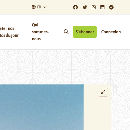
FR
Qui
eter nos
sommes-
S’abonner
Connexion
os du jour
nous