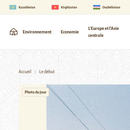
Kazakhstan
Kirghizstan
Ouzbékistan
L'Europe et l'Asie
Environnement
Economie
centrale
Accueil
Le début
Photo du jour