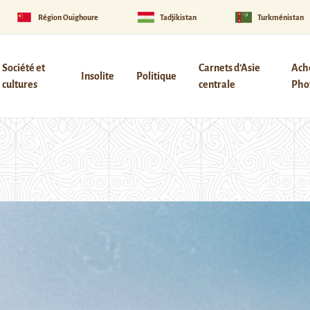
Région Ouïghoure
Tadjikistan
Turkménistan
Société et
Carnets d’Asie
Ach
Insolite
Politique
cultures
centrale
Phot