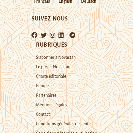
Français
English
Deutsch
SUIVEZ-NOUS
RUBRIQUES
S’abonner à Novastan
Le projet Novastan
Charte éditoriale
Equipe
Partenaires
Mentions légales
Contact
Conditions générales de vente