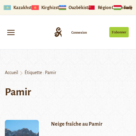
Kazakhstan
Kirghizstan
Ouzbékistan
Région Ouïghoure
Tadjik
S’abonner
Connexion
Accueil
Étiquette :
Pamir
Pamir
Neige fraîche au Pamir