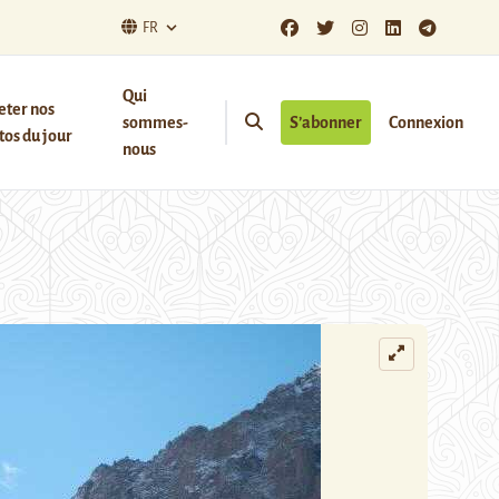
FR
Qui
eter nos
sommes-
S’abonner
Connexion
os du jour
nous