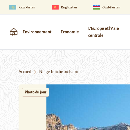
Kazakhstan
Kirghizstan
Ouzbékistan
L'Europe et l'Asie
Environnement
Economie
centrale
Accueil
Neige fraîche au Pamir
Photo du jour