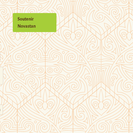
Soutenir
Novastan
n