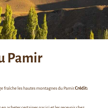
au Pamir
eige fraîche les hautes montagnes du
Pamir
.
Crédit:
z
en acheter certaines par ici
et les recevoir chez