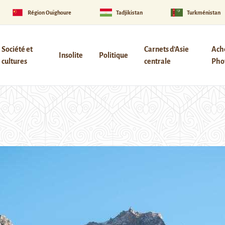
Région Ouïghoure
Tadjikistan
Turkménistan
Société et
Carnets d’Asie
Ach
Insolite
Politique
cultures
centrale
Phot