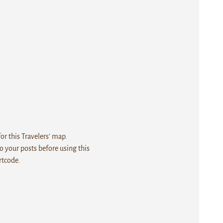
r this Travelers' map.
 your posts before using this
rtcode.