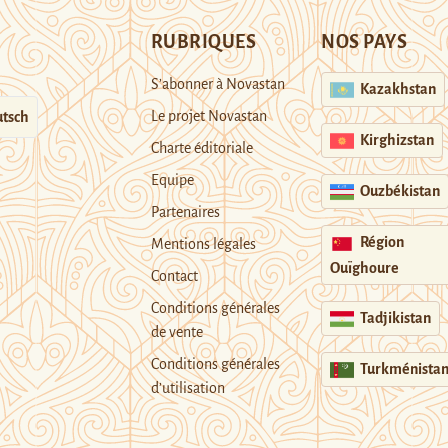
RUBRIQUES
NOS PAYS
S’abonner à Novastan
Kazakhstan
Le projet Novastan
tsch
Kirghizstan
Charte éditoriale
Equipe
Ouzbékistan
Partenaires
Région
Mentions légales
Ouïghoure
Contact
Conditions générales
Tadjikistan
de vente
Conditions générales
Turkménista
d’utilisation