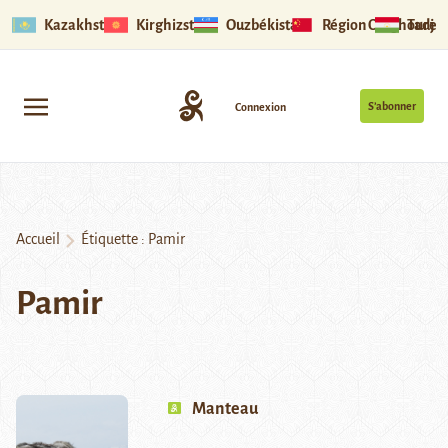
Kazakhstan
Kirghizstan
Ouzbékistan
Région Ouïghoure
Tadjik
S’abonner
Connexion
Accueil
Étiquette :
Pamir
Pamir
Manteau