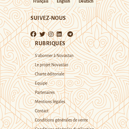
Français
English
Deutsch
SUIVEZ-NOUS
RUBRIQUES
S’abonner à Novastan
Le projet Novastan
Charte éditoriale
Equipe
Partenaires
Mentions légales
Contact
Conditions générales de vente