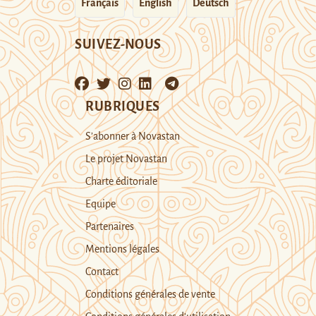
Français
English
Deutsch
SUIVEZ-NOUS
RUBRIQUES
S’abonner à Novastan
Le projet Novastan
Charte éditoriale
Equipe
Partenaires
Mentions légales
Contact
Conditions générales de vente