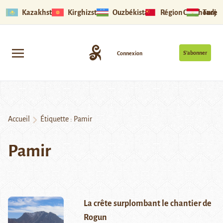
Kazakhstan
Kirghizstan
Ouzbékistan
Région Ouïghoure
Tadjik
S’abonner
Connexion
Accueil
Étiquette :
Pamir
Pamir
La crête surplombant le chantier de
Rogun