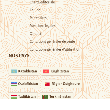
Charte éditoriale
Equipe
Partenaires
Mentions légales
Contact
Conditions générales de vente
Conditions générales d’utilisation
NOS PAYS
Kazakhstan
Kirghizstan
Ouzbékistan
Région Ouïghoure
Tadjikistan
Turkménistan
Soutenir Novastan