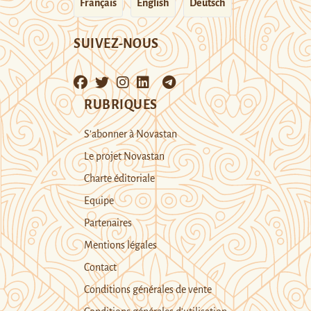
Français
English
Deutsch
SUIVEZ-NOUS
RUBRIQUES
S’abonner à Novastan
Le projet Novastan
Charte éditoriale
Equipe
Partenaires
Mentions légales
Contact
Conditions générales de vente