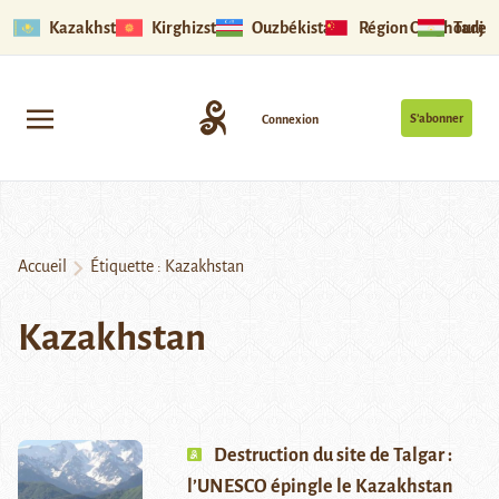
Kazakhstan
Kirghizstan
Ouzbékistan
Région Ouïghoure
Tadjik
S’abonner
Connexion
Accueil
Étiquette :
Kazakhstan
Kazakhstan
Destruction du site de Talgar :
l’UNESCO épingle le Kazakhstan