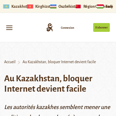
Kazakhstan
Kirghizstan
Ouzbékistan
Région Ouïghoure
Tadjik
S’abonner
Connexion
Accueil
Au Kazakhstan, bloquer Internet devient facile
Au Kazakhstan, bloquer
Internet devient facile
Les autorités kazakhes semblent mener une