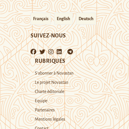
Français
English
Deutsch
SUIVEZ-NOUS
RUBRIQUES
S’abonner à Novastan
Le projet Novastan
Charte éditoriale
Equipe
Partenaires
Mentions légales
Contact