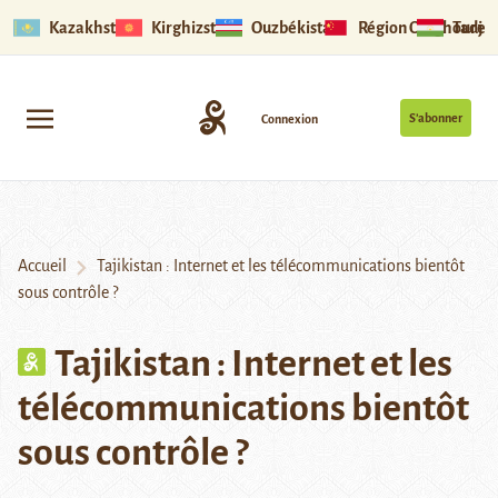
Kazakhstan
Kirghizstan
Ouzbékistan
Région Ouïghoure
Tadjik
S’abonner
Connexion
Accueil
Tajikistan : Internet et les télécommunications bientôt
sous contrôle ?
Tajikistan : Internet et les
télécommunications bientôt
sous contrôle ?