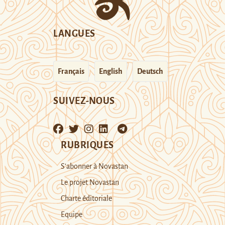
LANGUES
Français
English
Deutsch
SUIVEZ-NOUS
RUBRIQUES
S’abonner à Novastan
Le projet Novastan
Charte éditoriale
Equipe