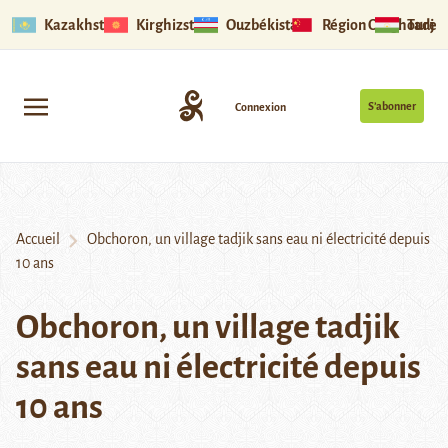
Kazakhstan
Kirghizstan
Ouzbékistan
Région Ouïghoure
Tadjik
S’abonner
Connexion
Accueil
Obchoron, un village tadjik sans eau ni électricité depuis
10 ans
Obchoron, un village tadjik
sans eau ni électricité depuis
10 ans