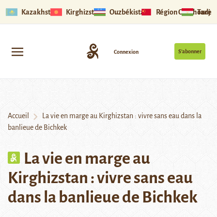
Kazakhstan
Kirghizstan
Ouzbékistan
Région Ouïghoure
Tadjik
S’abonner
Connexion
Accueil
La vie en marge au Kirghizstan : vivre sans eau dans la
banlieue de Bichkek
La vie en marge au
Kirghizstan : vivre sans eau
dans la banlieue de Bichkek