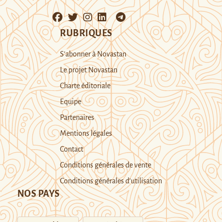
RUBRIQUES
S’abonner à Novastan
Le projet Novastan
Charte éditoriale
Equipe
Partenaires
Mentions légales
Contact
Conditions générales de vente
Conditions générales d’utilisation
NOS PAYS