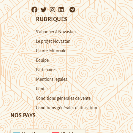
RUBRIQUES
S’abonner à Novastan
Le projet Novastan
Charte éditoriale
Equipe
Partenaires
Mentions légales
Contact
Conditions générales de vente
Conditions générales d’utilisation
NOS PAYS