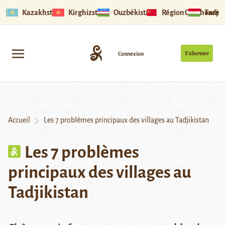
Kazakhstan
Kirghizstan
Ouzbékistan
Région Ouïghoure
Tadjik
S’abonner
Connexion
Accueil
Les 7 problèmes principaux des villages au Tadjikistan
Les 7 problèmes
principaux des villages au
Tadjikistan