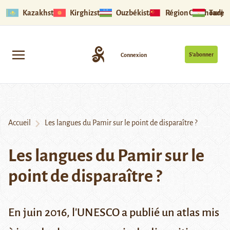
Kazakhstan
Kirghizstan
Ouzbékistan
Région Ouïghoure
Tadjik
S’abonner
Connexion
Accueil
Les langues du Pamir sur le point de disparaître ?
Les langues du Pamir sur le
point de disparaître ?
En juin 2016, l'UNESCO a publié un atlas mis