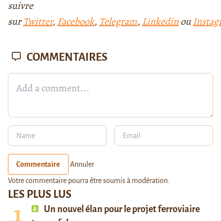
suivre
sur
Twitter
,
Facebook
,
Telegram
,
Linkedin
ou
Insta
COMMENTAIRES
Commentaire
Annuler
Votre commentaire pourra être soumis à modération.
LES PLUS LUS
Un nouvel élan pour le projet ferroviaire