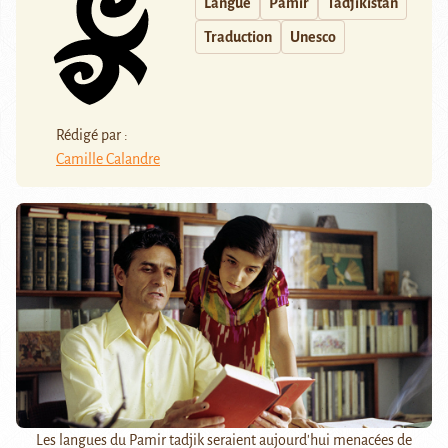
Langue
Pamir
Tadjikistan
Traduction
Unesco
Rédigé par :
Camille Calandre
Les langues du Pamir tadjik seraient aujourd'hui menacées de