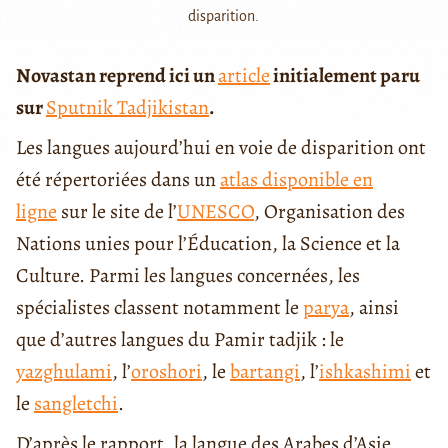
disparition.
Novastan reprend ici un
article
initialement paru
sur
Sputnik Tadjikistan
.
Les langues aujourd’hui en voie de disparition ont
été répertoriées dans un
atlas disponible en
ligne
sur le site de l’
UNESCO
, Organisation des
Nations unies pour l’Éducation, la Science et la
Culture. Parmi les langues concernées, les
spécialistes classent notamment le
parya
, ainsi
que d’autres langues du Pamir tadjik : le
yazghulami
, l’
oroshori
, le
bartangi
, l’
ishkashimi
et
le
sangletchi
.
D’après le rapport, la langue des Arabes d’Asie