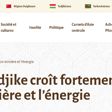
Région Ouïghoure
Tadjikistan
Turkménistan
Société et
Carnets d’Asie
Ach
Insolite
Politique
cultures
centrale
Phot
on minière et l’énergie
jike croît forteme
ère et l’énergie