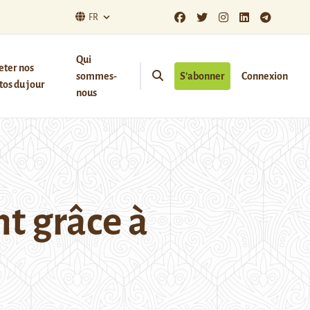
FR
Qui
eter nos
sommes-
S’abonner
Connexion
os du jour
nous
nt grâce à