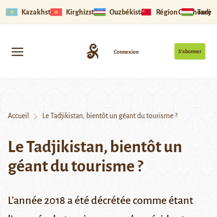
Kazakhstan
Kirghizstan
Ouzbékistan
Région Ouïghoure
Tadjik
S’abonner
Connexion
Accueil
Le Tadjikistan, bientôt un géant du tourisme ?
Le Tadjikistan, bientôt un
géant du tourisme ?
L’année 2018 a été décrétée comme étant