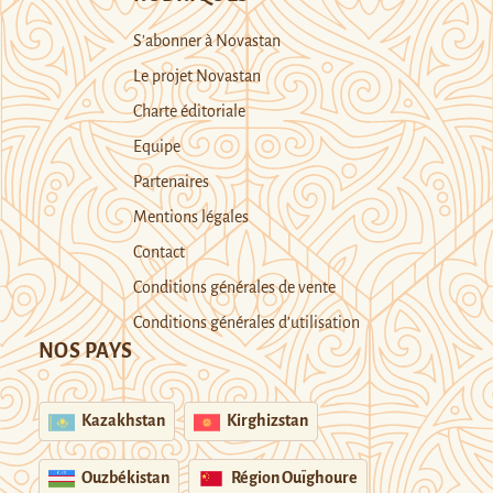
S’abonner à Novastan
Le projet Novastan
Charte éditoriale
Equipe
Partenaires
Mentions légales
Contact
Conditions générales de vente
Conditions générales d’utilisation
NOS PAYS
Kazakhstan
Kirghizstan
Ouzbékistan
Région Ouïghoure