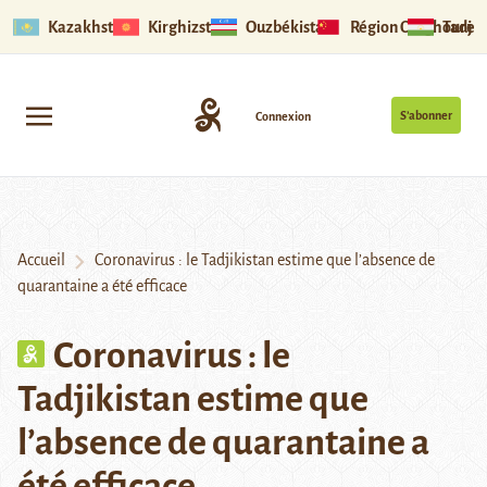
Kazakhstan
Kirghizstan
Ouzbékistan
Région Ouïghoure
Tadjik
S’abonner
Connexion
Accueil
Coronavirus : le Tadjikistan estime que l’absence de
quarantaine a été efficace
Coronavirus : le
Tadjikistan estime que
l’absence de quarantaine a
été efficace