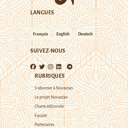
LANGUES
Français
English
Deutsch
SUIVEZ-NOUS
RUBRIQUES
S’abonner à Novastan
Le projet Novastan
Charte éditoriale
Equipe
Partenaires