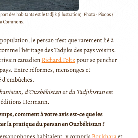
t des habitants est le tadjik (illustration). Photo : Pixoos /
ia Commons.
population, le persan n’est que rarement lié à
u comme l'héritage des Tadjiks des pays voisins.
écrivain canadien
Richard Foltz
pour se pencher
le pays. Entre réformes, mensonges et
é d'embûches.
hanistan, d’Ouzbékistan et du Tadjikistan
est
x éditions Hermann.
emps, comment à votre avis est-ce que les
cer la pratique du persan en Ouzbékistan ?
 persanophones habitaient, y compris
Boukhara
et