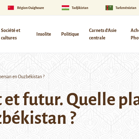
Région Ouïghoure
Tadjikistan
Turkménistan
Société et
Carnets d’Asie
Ach
Insolite
Politique
cultures
centrale
Phot
 persan en Ouzbékistan ?
et futur. Quelle pla
zbékistan ?