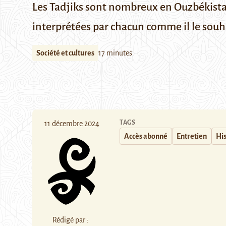
Les Tadjiks sont nombreux en Ouzbékista
interprétées par chacun comme il le souha
Société et cultures
17 minutes
TAGS
11 décembre 2024
Accès abonné
Entretien
His
Rédigé par :