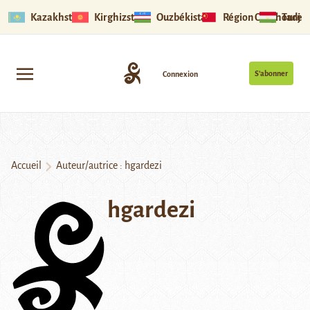
Kazakhstan
Kirghizstan
Ouzbékistan
Région Ouïghoure
Tadjik
S’abonner
Connexion
Accueil
Auteur/autrice : hgardezi
hgardezi