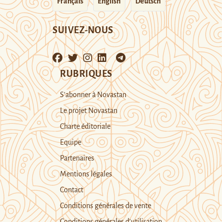
Français
English
Deutsch
SUIVEZ-NOUS
RUBRIQUES
S’abonner à Novastan
Le projet Novastan
Charte éditoriale
Equipe
Partenaires
Mentions légales
Contact
Conditions générales de vente
Conditions générales d’utilisation