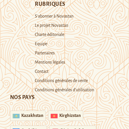
RUBRIQUES
S’abonner à Novastan
Le projet Novastan
Charte éditoriale
Equipe
Partenaires
Mentions légales
Contact
Conditions générales de vente
Conditions générales d’utilisation
NOS PAYS
Kazakhstan
Kirghizstan