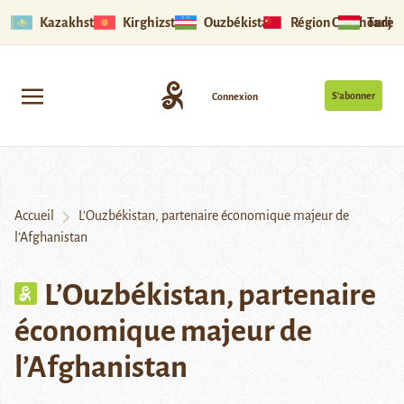
Kazakhstan
Kirghizstan
Ouzbékistan
Région Ouïghoure
Tadjik
S’abonner
Connexion
Accueil
L’Ouzbékistan, partenaire économique majeur de
l’Afghanistan
L’Ouzbékistan, partenaire
économique majeur de
l’Afghanistan