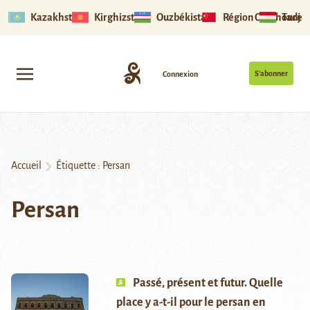
Kazakhstan
Kirghizstan
Ouzbékistan
Région Ouïghoure
Tadjik
S’abonner
Connexion
Accueil
Étiquette :
Persan
Persan
Passé, présent et futur. Quelle
place y a-t-il pour le persan en