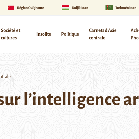
Région Ouïghoure
Tadjikistan
Turkménistan
Société et
Carnets d’Asie
Ach
Insolite
Politique
cultures
centrale
Phot
ntrale
ur l’intelligence ar