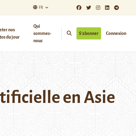
FR
Qui
eter nos
sommes-
S’abonner
Connexion
os du jour
nous
tificielle en Asie