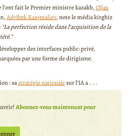
 l'ont fait le Premier ministre kazakh,
Oljas
an,
Adylbek Kasymaliev
, note le média kirghiz
:
"La perfection réside dans l’acquisition de la
iété."
développer des interfaces public-privé,
arquées par une forme de dirigisme.
ion : sa
stratégie nationale
sur l’IA a . . .
ouvrir!
Abonnez-vous maintenant pour
bonner