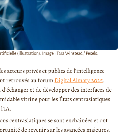
tificielle (illustration). Image : Tara Winstead / Pexels.
les acteurs privés et publics de l’intelligence
e sont retrouvés au forum
Digital Almaty 2025
.
, d’échanger et de développer des interfaces de
idable vitrine pour les États centrasiatiques
l’IA.
ions centrasiatiques se sont enchaînées et ont
ortunité de revenir sur les avancées majeures,