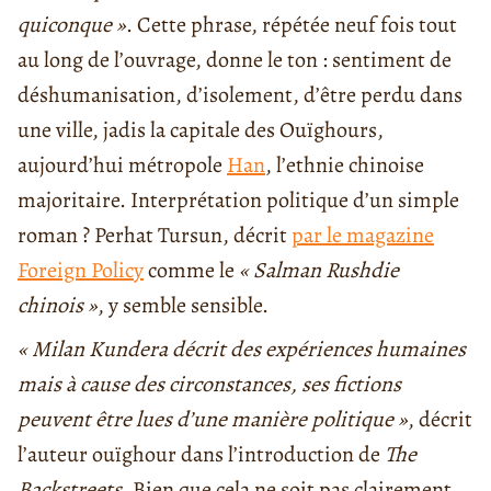
quiconque »
. Cette phrase, répétée neuf fois tout
au long de l’ouvrage, donne le ton : sentiment de
déshumanisation, d’isolement, d’être perdu dans
une ville, jadis la capitale des Ouïghours,
aujourd’hui métropole
Han
, l’ethnie chinoise
majoritaire. Interprétation politique d’un simple
roman ? Perhat
Tursun, décrit
par le magazine
Foreign Policy
comme le
« Salman Rushdie
chinois »
, y semble sensible.
« Milan Kundera décrit des expériences humaines
mais à cause des circonstances, ses fictions
peuvent être lues d’une manière politique »
, décrit
l’auteur ouïghour dans l’introduction de
The
Backstreets
. Bien que cela ne soit pas clairement