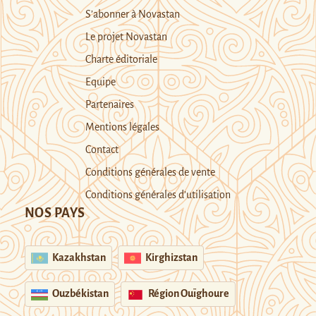
S’abonner à Novastan
Le projet Novastan
Charte éditoriale
Equipe
Partenaires
Mentions légales
Contact
Conditions générales de vente
Conditions générales d’utilisation
NOS PAYS
Kazakhstan
Kirghizstan
Ouzbékistan
Région Ouïghoure