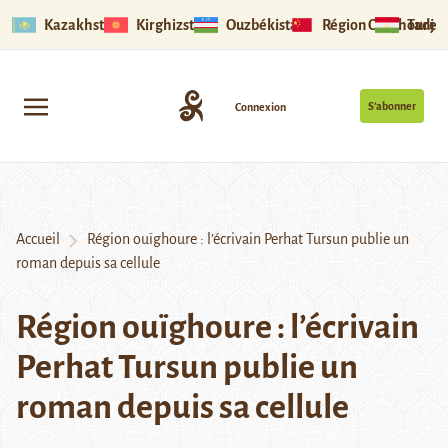
Kazakhstan
Kirghizstan
Ouzbékistan
Région Ouïghoure
Tadjik
S’abonner
Connexion
Accueil
Région ouïghoure : l’écrivain Perhat Tursun publie un
roman depuis sa cellule
Région ouïghoure : l’écrivain
Perhat Tursun publie un
roman depuis sa cellule