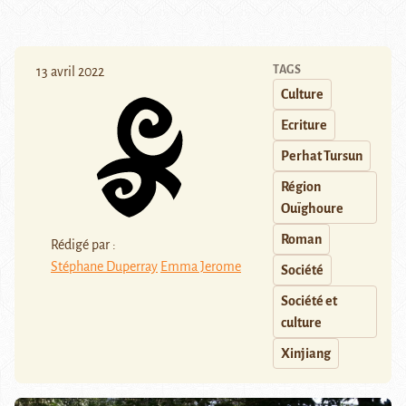
TAGS
13 avril 2022
Culture
Ecriture
Perhat Tursun
Région
Ouïghoure
Roman
Rédigé par :
Stéphane Duperray
Emma Jerome
Société
Société et
culture
Xinjiang