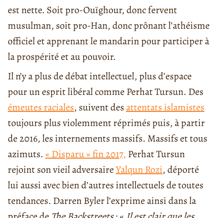
est nette. Soit pro-Ouïghour, donc fervent
musulman, soit pro-Han, donc prônant l’athéisme
officiel et apprenant le mandarin pour participer à
la prospérité et au pouvoir.
Il n’y a plus de débat intellectuel, plus d’espace
pour un esprit libéral comme Perhat Tursun.
Des
émeutes raciales
, suivent des
attentats islamistes
toujours plus violemment réprimés puis, à partir
de 2016, les internements massifs. Massifs et tous
azimuts.
« Disparu » fin 2017,
Perhat Tursun
rejoint son vieil adversaire
Yalqun Rozi
, déporté
lui aussi avec bien d’autres intellectuels de toutes
tendances. Darren Byler l’exprime ainsi dans la
préface de
The Backstreets
: «
Il est clair que les