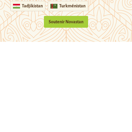
Tadjikistan
Turkménistan
Soutenir Novastan