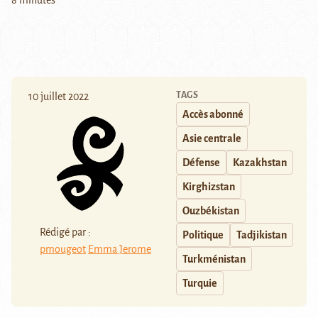
8 minutes
TAGS
10 juillet 2022
Accès abonné
Asie centrale
Défense
Kazakhstan
Kirghizstan
Ouzbékistan
Rédigé par :
Politique
Tadjikistan
pmougeot
Emma Jerome
Turkménistan
Turquie