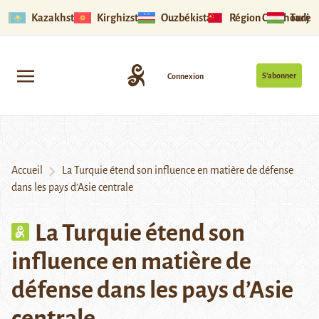
Kazakhstan
Kirghizstan
Ouzbékistan
Région Ouïghoure
Tadjik
S’abonner
Connexion
Accueil
La Turquie étend son influence en matière de défense
dans les pays d’Asie centrale
La Turquie étend son
influence en matière de
défense dans les pays d’Asie
centrale