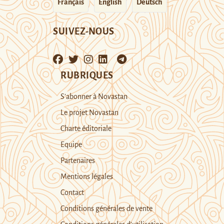
Français
English
Deutsch
SUIVEZ-NOUS
RUBRIQUES
S’abonner à Novastan
Le projet Novastan
Charte éditoriale
Equipe
Partenaires
Mentions légales
Contact
Conditions générales de vente