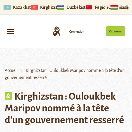
Kazakhstan
Kirghizstan
Ouzbékistan
Région Ouïghoure
Tadjik
S’abonner
Connexion
Accueil
Kirghizstan : Ouloukbek Maripov nommé à la tête d’un
gouvernement resserré
Kirghizstan : Ouloukbek
Maripov nommé à la tête
d’un gouvernement resserré