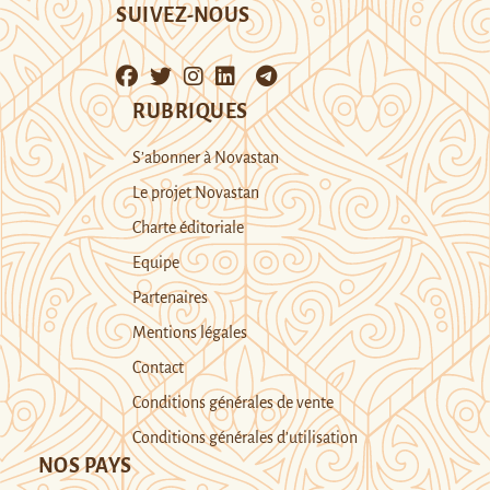
SUIVEZ-NOUS
RUBRIQUES
S’abonner à Novastan
Le projet Novastan
Charte éditoriale
Equipe
Partenaires
Mentions légales
Contact
Conditions générales de vente
Conditions générales d’utilisation
NOS PAYS