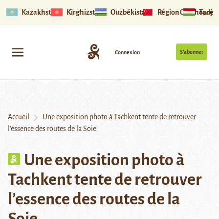
Kazakhstan
Kirghizstan
Ouzbékistan
Région Ouïghoure
Tadjik
S’abonner
Connexion
Accueil
Une exposition photo à Tachkent tente de retrouver
l’essence des routes de la Soie
Une exposition photo à
Tachkent tente de retrouver
l’essence des routes de la
Soie