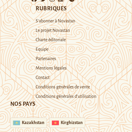
RUBRIQUES
S’abonner à Novastan
Le projet Novastan
Charte éditoriale
Equipe
Partenaires
Mentions légales
Contact
Conditions générales de vente
Conditions générales d’utilisation
NOS PAYS
Kazakhstan
Kirghizstan