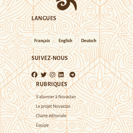
LANGUES
Français
English
Deutsch
SUIVEZ-NOUS
RUBRIQUES
S’abonner à Novastan
Le projet Novastan
Charte éditoriale
Equipe