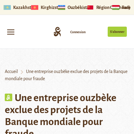
Kazakhstan
Kirghizstan
Ouzbékistan
Région Ouïghoure
Tadjik
S’abonner
Connexion
Accueil
Une entreprise ouzbèke exclue des projets de la Banque
mondiale pour fraude
Une entreprise ouzbèke
exclue des projets de la
Banque mondiale pour
fraude