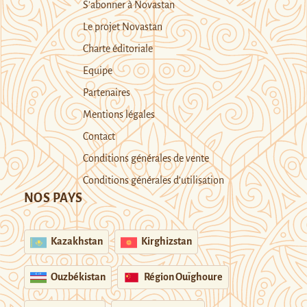
S’abonner à Novastan
Le projet Novastan
Charte éditoriale
Equipe
Partenaires
Mentions légales
Contact
Conditions générales de vente
Conditions générales d’utilisation
NOS PAYS
Kazakhstan
Kirghizstan
Ouzbékistan
Région Ouïghoure