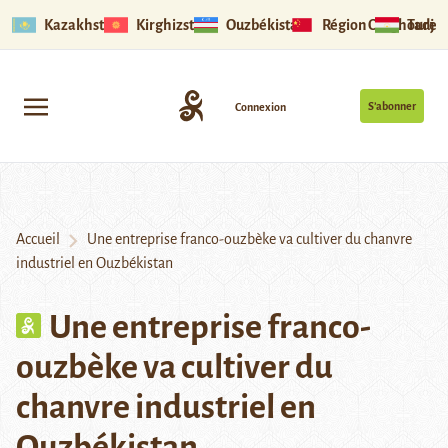
Kazakhstan
Kirghizstan
Ouzbékistan
Région Ouïghoure
Tadjik
S’abonner
Connexion
Accueil
Une entreprise franco-ouzbèke va cultiver du chanvre
industriel en Ouzbékistan
Une entreprise franco-
ouzbèke va cultiver du
chanvre industriel en
Ouzbékistan