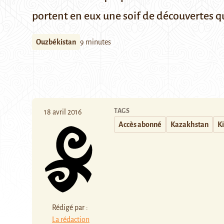
portent en eux une soif de découvertes q
Ouzbékistan
9 minutes
TAGS
18 avril 2016
Accès abonné
Kazakhstan
K
Rédigé par :
La rédaction