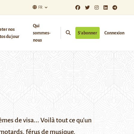
FR
Qui
eter nos
sommes-
S’abonner
Connexion
os du jour
nous
mes de visa... Voilà tout ce qu'un
 motards, férus de musique,