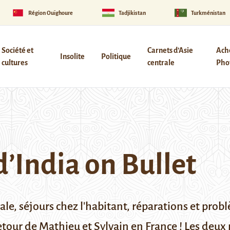
Région Ouïghoure
Tadjikistan
Turkménistan
Société et
Carnets d’Asie
Ach
Insolite
Politique
cultures
centrale
Phot
 d’India on Bullet
e, séjours chez l'habitant, réparations et problè
tour de Mathieu et Sylvain en France ! Les deux