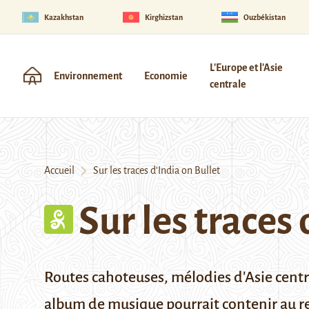
Kazakhstan
Kirghizstan
Ouzbékistan
L'Europe et l'Asie
Environnement
Economie
centrale
Accueil
Sur les traces d’India on Bullet
Sur les traces
Routes cahoteuses, mélodies d'Asie central
album de musique pourrait contenir au re