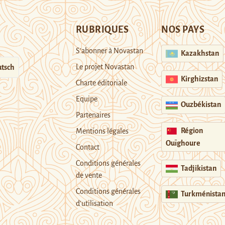
RUBRIQUES
NOS PAYS
S’abonner à Novastan
Kazakhstan
Le projet Novastan
tsch
Kirghizstan
Charte éditoriale
Equipe
Ouzbékistan
Partenaires
Région
Mentions légales
Ouïghoure
Contact
Conditions générales
Tadjikistan
de vente
Conditions générales
Turkménista
d’utilisation