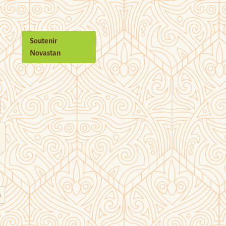
Soutenir
Novastan
n