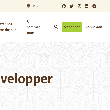
FR
Qui
eter nos
sommes-
S’abonner
Connexion
os du jour
nous
évelopper