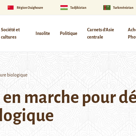
Région Ouïghoure
Tadjikistan
Turkménistan
Société et
Carnets d’Asie
Ach
Insolite
Politique
cultures
centrale
Phot
ure biologique
 en marche pour d
ologique