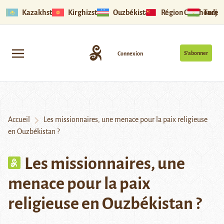
Kazakhstan
Kirghizstan
Ouzbékistan
Région Ouïghoure
Tadjik
S’abonner
Connexion
Accueil
Les missionnaires, une menace pour la paix religieuse
en Ouzbékistan ?
Les missionnaires, une
menace pour la paix
religieuse en Ouzbékistan ?