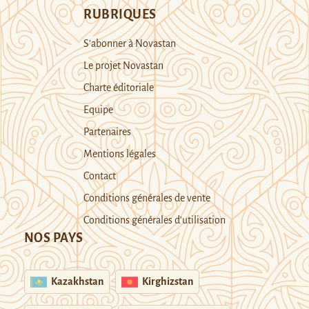
RUBRIQUES
S’abonner à Novastan
Le projet Novastan
Charte éditoriale
Equipe
Partenaires
Mentions légales
Contact
Conditions générales de vente
Conditions générales d’utilisation
NOS PAYS
Kazakhstan
Kirghizstan