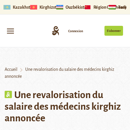
Kazakhstan
Kirghizstan
Ouzbékistan
Région Ouïghoure
Tadjik
S’abonner
Connexion
Accueil
Une revalorisation du salaire des médecins kirghiz
annoncée
Une revalorisation du
salaire des médecins kirghiz
annoncée