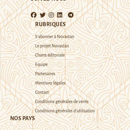
RUBRIQUES
S’abonner à Novastan
Le projet Novastan
Charte éditoriale
Equipe
Partenaires
Mentions légales
Contact
Conditions générales de vente
Conditions générales d’utilisation
NOS PAYS