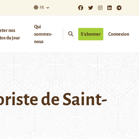
FR
Qui
eter nos
sommes-
S’abonner
Connexion
os du jour
nous
oriste de Saint-