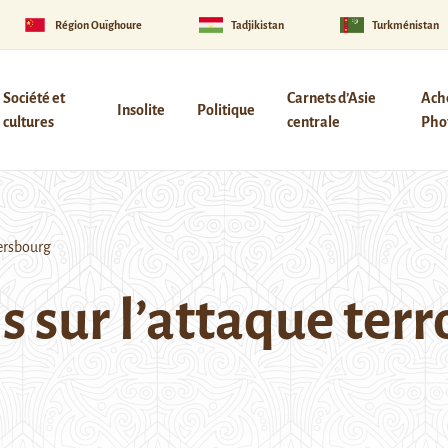
Région Ouïghoure
Tadjikistan
Turkménistan
Société et
Carnets d’Asie
Ach
Insolite
Politique
cultures
centrale
Phot
tersbourg
s sur l’attaque terr