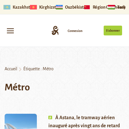
Kazakhstan
Kirghizstan
Ouzbékistan
Région Ouïghoure
Tadjik
S’abonner
Connexion
Accueil
Étiquette :
Métro
Métro
À Astana, le tramway aérien
inauguré après vingt ans de retard