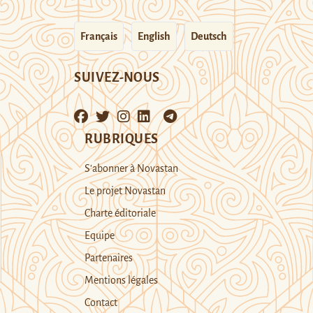
Français
English
Deutsch
SUIVEZ-NOUS
RUBRIQUES
S’abonner à Novastan
Le projet Novastan
Charte éditoriale
Equipe
Partenaires
Mentions légales
Contact