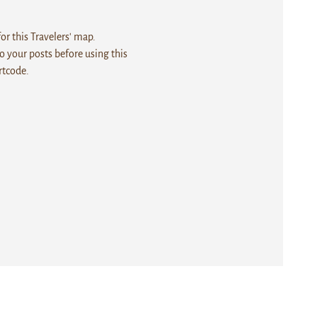
r this Travelers' map.
 your posts before using this
rtcode.