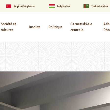
Région Ouïghoure
Tadjikistan
Turkménistan
Société et
Carnets d’Asie
Ach
Insolite
Politique
cultures
centrale
Phot