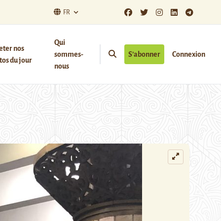
FR
Qui
eter nos
sommes-
S’abonner
Connexion
os du jour
nous