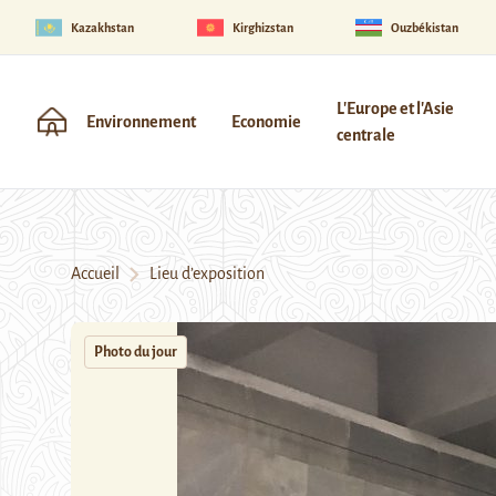
Kazakhstan
Kirghizstan
Ouzbékistan
L'Europe et l'Asie
Environnement
Economie
centrale
Accueil
Lieu d’exposition
Photo du jour